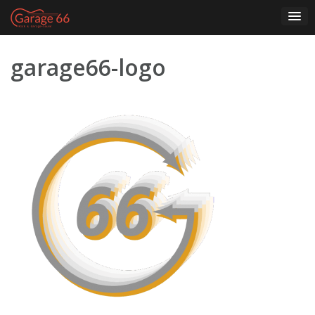
Skip
to
content
garage66-logo